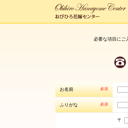
必要な項目にご
お名前
必須
ふりがな
必須
〒