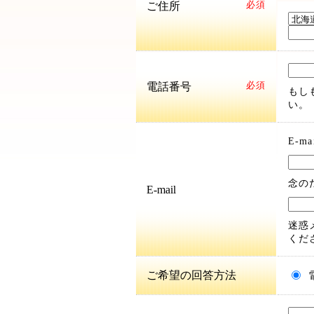
ご住所
必須
電話番号
必須
もし
い。
E-
念の
E-mail
迷惑
くだ
ご希望の回答方法